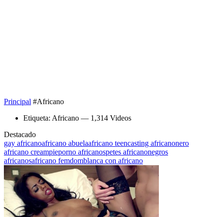
Principal
#Africano
Etiqueta: Africano
— 1,314 Videos
Destacado
gay africano
africano abuela
africano teen
casting africano
nero
africano creampie
porno africanos
petes africano
negros
africanos
africano femdom
blanca con africano