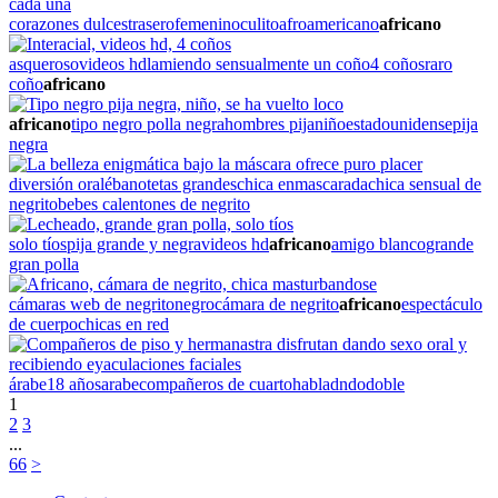
corazones dulces
trasero
femenino
culito
afroamericano
africano
asqueroso
videos hd
lamiendo sensualmente un coño
4 coños
raro
coño
africano
africano
tipo negro polla negra
hombres pija
niño
estadounidense
pija
negra
diversión oral
ébano
tetas grandes
chica enmascarada
chica sensual de
negrito
bebes calentones de negrito
solo tíos
pija grande y negra
videos hd
africano
amigo blanco
grande
gran polla
cámaras web de negrito
negro
cámara de negrito
africano
espectáculo
de cuerpo
chicas en red
árabe
18 años
arabe
compañeros de cuarto
habladndo
doble
1
2
3
...
66
>