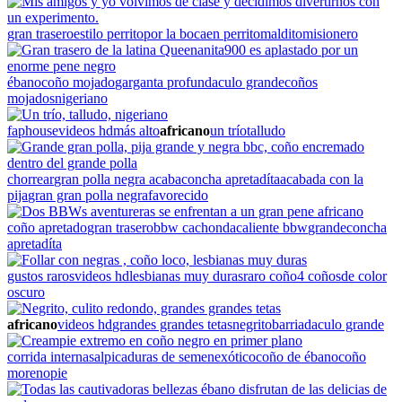
gran trasero
estilo perrito
por la boca
en perrito
maldito
misionero
ébano
coño mojado
garganta profunda
culo grande
coños
mojados
nigeriano
faphouse
videos hd
más alto
africano
un trío
talludo
chorrear
gran polla negra acaba
concha apretadíta
acabada con la
pija
gran gran polla negra
favorecido
coño apretado
gran trasero
bbw cachonda
caliente bbw
grande
concha
apretadíta
gustos raros
videos hd
lesbianas muy duras
raro coño
4 coños
de color
oscuro
africano
videos hd
grandes grandes tetas
negrito
barriada
culo grande
corrida interna
salpicaduras de semen
exótico
coño de ébano
coño
moreno
pie