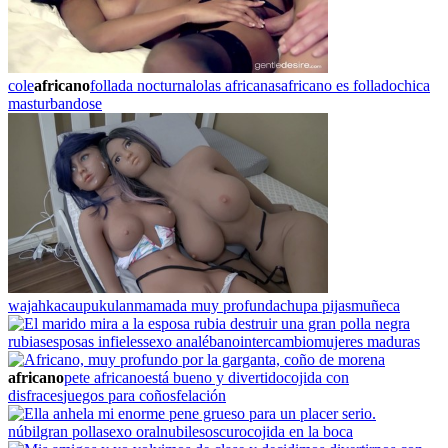
cole
africano
follada nocturna
lolas africanas
africano es follado
chica
masturbandose
wajah
kacau
pukulan
mamada muy profunda
chupa pijas
muñeca
rubias
esposas infieles
sexo anal
ébano
intercambio
mujeres maduras
africano
pete africano
está bueno y divertido
cojida con
disfraces
juegos para coños
felación
núbil
gran polla
sexo oral
nubiles
oscuro
cojida en la boca