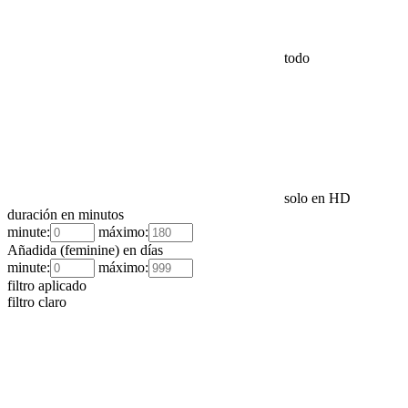
todo
solo en HD
duración en minutos
minute:
máximo:
Añadida (feminine) en días
minute:
máximo:
filtro aplicado
filtro claro